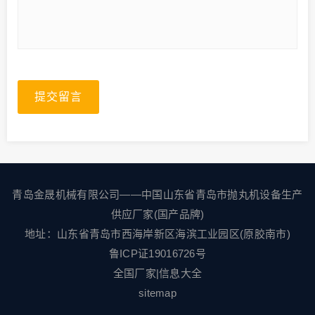
提交留言
青岛金晟机械有限公司——中国山东省青岛市抛丸机设备生产
供应厂家(国产品牌)
地址：山东省青岛市西海岸新区海滨工业园区(原胶南市)
鲁ICP证19016726号
全国厂家
|
信息大全
sitemap