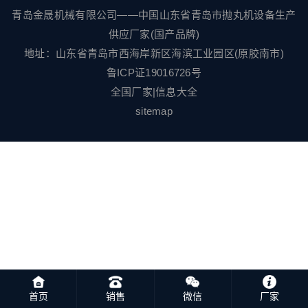
青岛金晟机械有限公司——中国山东省青岛市抛丸机设备生产
供应厂家(国产品牌)
地址：山东省青岛市西海岸新区海滨工业园区(原胶南市)
鲁ICP证19016726号
全国厂家
|
信息大全
sitemap
首页
销售
微信
厂家