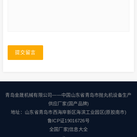
提交留言
青岛金晟机械有限公司——中国山东省青岛市抛丸机设备生产
供应厂家(国产品牌)
地址：山东省青岛市西海岸新区海滨工业园区(原胶南市)
鲁ICP证19016726号
全国厂家
|
信息大全